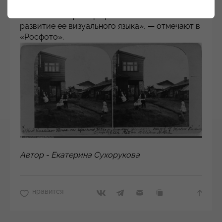
это интереснейший период в истории
становления фотографии, повлиявший на
развитие ее визуального языка», — отмечают в
«Росфото».
Автор - Екатерина Сухорукова
нравится