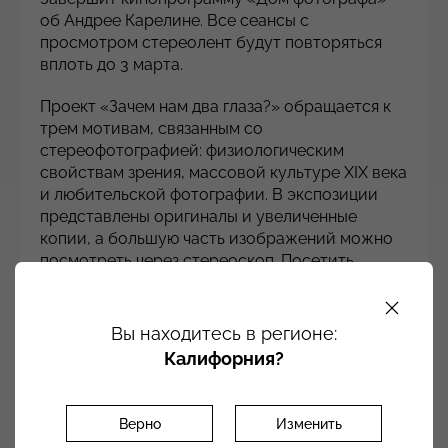
об Андрее Карелине. Все сеансы с
просмотром стереолент будут повторяться
вплоть до 3 марта.
Проект «Зачем нам два глаза?» обращается к
трем мотивам, связанным со
стереофотографией: физиологическим
свойствам зрения, массовой культуре XIX века
и любительской фотографии. В экспозиции
представлены оригиналы и увеличенные
копии, а большую часть изображений можно
посмотреть через стереоскоп. Посетить
выставку успевайте до 18 февраля.
«Разговор про стереоизображения — это
Вы находитесь в регионе:
одновременно разговор об анатомическом
Калифорния?
устройстве зрения, поскольку, задаваясь
вопросом, как это работает, мы спрашиваем
себя о том, как мы видим в принципе. [...]
Верно
Изменить
Сейчас можно уверенно говорить о том, что